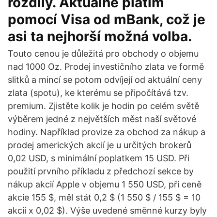
rozdíly. Aktuálně platím
pomocí Visa od mBank, což je
asi ta nejhorší možná volba.
Touto cenou je důležitá pro obchody o objemu
nad 1000 Oz. Prodej investičního zlata ve formě
slitků a mincí se potom odvíjejí od aktuální ceny
zlata (spotu), ke kterému se připočítává tzv.
premium. Zjistěte kolik je hodin po celém světě
výběrem jedné z největších měst naší světové
hodiny. Například provize za obchod za nákup a
prodej amerických akcií je u určitých brokerů
0,02 USD, s minimální poplatkem 15 USD. Při
použití prvního příkladu z předchozí sekce by
nákup akcií Apple v objemu 1 550 USD, při ceně
akcie 155 $, měl stát 0,2 $ (1 550 $ / 155 $ = 10
akcií x 0,02 $). Výše uvedené směnné kurzy byly