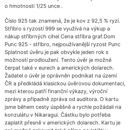
o hmotnosti 1/25 unce .
Číslo 925 tak znamená, že je kov z 92,5 % ryzí.
Stříbro s ryzostí 999 se využívá na výkup a
nákup stříbrných cihel Cena stříbra graf.Dom
Punc 925 - stříbro, nejpoužívanější ryzost Punc
Splatnost úvěru je pak obvykle jeden rok s
možností prodloužení. Tento úvěr je možné
čerpat také v eurech a amerických dolarech.
Žadatel o úvěr je oprávněn podnikat na území
ČR a předkládá klasickou úvěrovou dokumentaci,
mezi kterou patří finanční výkazy, výroční
zprávy a případně zpráva od auditora. O kartu
jsme během cesty úspěšně a rychle požádali na
konzulátu v Nikaragui. Částku bylo potřeba
zaplatit přesně v amerických dolarech. Kartu je