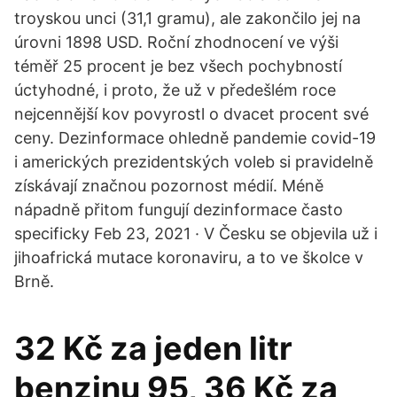
troyskou unci (31,1 gramu), ale zakončilo jej na
úrovni 1898 USD. Roční zhodnocení ve výši
téměř 25 procent je bez všech pochybností
úctyhodné, i proto, že už v předešlém roce
nejcennější kov povyrostl o dvacet procent své
ceny. Dezinformace ohledně pandemie covid-19
i amerických prezidentských voleb si pravidelně
získávají značnou pozornost médií. Méně
nápadně přitom fungují dezinformace často
specificky Feb 23, 2021 · V Česku se objevila už i
jihoafrická mutace koronaviru, a to ve školce v
Brně.
32 Kč za jeden litr
benzinu 95, 36 Kč za