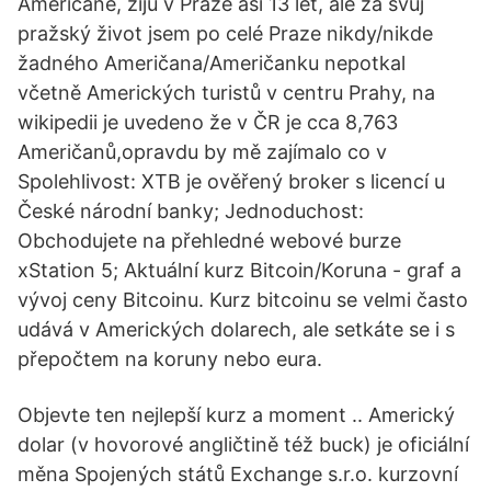
Američané, žiju v Praze asi 13 let, ale za svůj
pražský život jsem po celé Praze nikdy/nikde
žadného Američana/Američanku nepotkal
včetně Amerických turistů v centru Prahy, na
wikipedii je uvedeno že v ČR je cca 8,763
Američanů,opravdu by mě zajímalo co v
Spolehlivost: XTB je ověřený broker s licencí u
České národní banky; Jednoduchost:
Obchodujete na přehledné webové burze
xStation 5; Aktuální kurz Bitcoin/Koruna - graf a
vývoj ceny Bitcoinu. Kurz bitcoinu se velmi často
udává v Amerických dolarech, ale setkáte se i s
přepočtem na koruny nebo eura.
Objevte ten nejlepší kurz a moment .. Americký
dolar (v hovorové angličtině též buck) je oficiální
měna Spojených států Exchange s.r.o. kurzovní