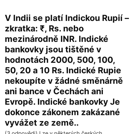
V Indii se platí Indickou Rupií –
zkratka: ₹, Rs. nebo
mezinárodně INR. Indické
bankovky jsou tištěné v
hodnotách 2000, 500, 100,
50, 20 a 10 Rs. Indické Rupie
nekoupíte v žádné směnárně
ani bance v Čechách ani
Evropě. Indické bankovky Je
dokonce zákonem zakázané
vyvážet ze země..
(3 odpovědi) Lze v některých českých