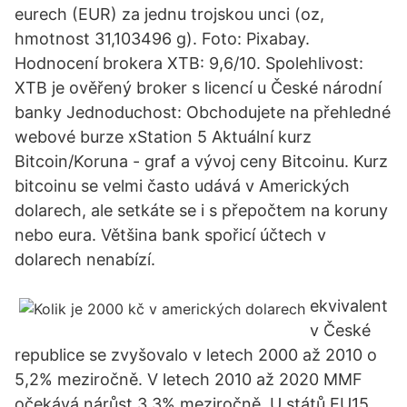
eurech (EUR) za jednu trojskou unci (oz,
hmotnost 31,103496 g). Foto: Pixabay.
Hodnocení brokera XTB: 9,6/10. Spolehlivost:
XTB je ověřený broker s licencí u České národní
banky Jednoduchost: Obchodujete na přehledné
webové burze xStation 5 Aktuální kurz
Bitcoin/Koruna - graf a vývoj ceny Bitcoinu. Kurz
bitcoinu se velmi často udává v Amerických
dolarech, ale setkáte se i s přepočtem na koruny
nebo eura. Většina bank spořicí účtech v
dolarech nenabízí.
ekvivalent
v České
republice se zvyšovalo v letech 2000 až 2010 o
5,2% meziročně. V letech 2010 až 2020 MMF
očekává nárůst 3,3% meziročně. U států EU15