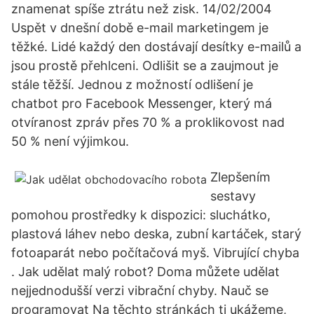
znamenat spíše ztrátu než zisk. 14/02/2004
Uspět v dnešní době e-mail marketingem je
těžké. Lidé každý den dostávají desítky e-mailů a
jsou prostě přehlceni. Odlišit se a zaujmout je
stále těžší. Jednou z možností odlišení je
chatbot pro Facebook Messenger, který má
otvíranost zpráv přes 70 % a proklikovost nad
50 % není výjimkou.
Zlepšením
sestavy
pomohou prostředky k dispozici: sluchátko,
plastová láhev nebo deska, zubní kartáček, starý
fotoaparát nebo počítačová myš. Vibrující chyba
. Jak udělat malý robot? Doma můžete udělat
nejjednodušší verzi vibrační chyby. Nauč se
programovat Na těchto stránkách ti ukážeme,