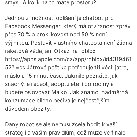
smysl. A kolik na to máte prostoru?
Jednou z možností odlišení je chatbot pro
Facebook Messenger, který má otvíranost zpráv
přes 70 % a proklikovost nad 50 % není
výjimkou. Postavit vlastního chatbota není žádná
raketová věda, ani Otkaz na roblox
https://apps.apple.com/cz/app/roblox/id4319461
52?l=cs Játrová paštika potřebuje tři věci: játra,
máslo a 15 minut času. Jakmile poznáte, jak
snadný je recept, adoptujete ji do rodiny a
budete oslovovat Májko. Jak známo, nadměrná
konzumace bílého pečiva je nejčastějším
důvodem obezity.
Daný robot se ale nemusí zcela hodit k vaší
strategii a vašim pravidlům, což může ve finále