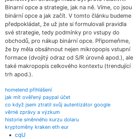
Binarní opce a strategie, jak na ně. Víme, co jsou
binární opce a jak začít. V tomto článku budeme
předpokládat, že už jste si formulovali pravidla
své strategie, tedy podmínky pro vstupy do
obchodů, pro nákup binární opce. Připomeňme,
že by měla obsáhnout nejen mikropopis vstupní
formace (dvojitý odraz od S/R úrovně apod.), ale
také makropopis celkového kontextu (trendující
trh apod.).
homelend přihlášení
jak mít ověřený paypal účet
co když jsem ztratil svůj autentizátor google
věrné zprávy a výzkum
historie směnného kurzu dolaru
kryptoměny kraken eth eur
cqU