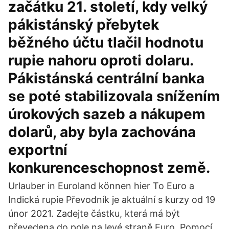
začátku 21. století, kdy velký
pákistánský přebytek
běžného účtu tlačil hodnotu
rupie nahoru oproti dolaru.
Pákistánská centrální banka
se poté stabilizovala snížením
úrokových sazeb a nákupem
dolarů, aby byla zachována
exportní
konkurenceschopnost země.
Urlauber in Euroland können hier To Euro a
Indická rupie Převodník je aktuální s kurzy od 19
únor 2021. Zadejte částku, která má být
převedena do pole na levé straně Euro. Pomocí