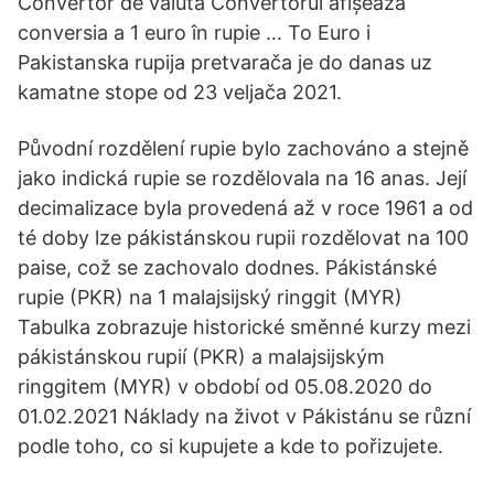
Convertor de valuta Convertorul afișează
conversia a 1 euro în rupie … To Euro i
Pakistanska rupija pretvarača je do danas uz
kamatne stope od 23 veljača 2021.
Původní rozdělení rupie bylo zachováno a stejně
jako indická rupie se rozdělovala na 16 anas. Její
decimalizace byla provedená až v roce 1961 a od
té doby lze pákistánskou rupii rozdělovat na 100
paise, což se zachovalo dodnes. Pákistánské
rupie (PKR) na 1 malajsijský ringgit (MYR)
Tabulka zobrazuje historické směnné kurzy mezi
pákistánskou rupií (PKR) a malajsijským
ringgitem (MYR) v období od 05.08.2020 do
01.02.2021 Náklady na život v Pákistánu se různí
podle toho, co si kupujete a kde to pořizujete.