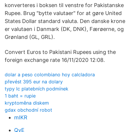
konverteres i boksen til venstre for Pakistanske
Rupee. Brug "bytte valutaer" for at gøre United
States Dollar standard valuta. Den danske krone
er valutaen i Danmark (DK, DNK), Færøerne, og
Grønland (GL, GRL).
Convert Euros to Pakistani Rupees using the
foreign exchange rate 16/11/2020 12:08.
dolar a peso colombiano hoy calcladora
převést 395 eur na dolary
typy lc platebních podmínek
1 baht = rupie
kryptoměna diskem
gdax obchodní robot
mIKR
QvE