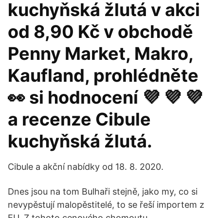
kuchyňská žlutá v akci
od 8,90 Kč v obchodě
Penny Market, Makro,
Kaufland, prohlédněte
👀 si hodnocení 💜 💜 💜
a recenze Cibule
kuchyňská žlutá.
Cibule a akční nabídky od 18. 8. 2020.
Dnes jsou na tom Bulhaři stejně, jako my, co si
nevypěstují malopěstitelé, to se řeší importem z
EU. Z tohoto cenového chomoutu