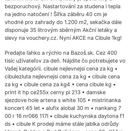
bezporuchový. Nastartování za studena i tepla
na jedno natočení ! Šířka záběru 40 cm je
vhodné pro zahrady do 1.200 m2, sekačka dále
disponuje 35 litrovým sběrným Akční letáky a
slevy na vouchery.cz. Nyní AKCE na Cibule 1kg!
Predajte ľahko a rýchlo na Bazoš.sk. Cez 400
tisíc užívateľov za deň. Nájdite čo potrebujete vo
Vašej kategórii. cibule nejlevnejsi cena za kg •
cibulezluta nejlevnejsi cena za kg • cibule cena
za kg • cibule cena za kg4 • cena cibule kg •
print it hp ce255x cerny pi 213 • damske
sjezdove hole artena s white 105 • mistrinanka
koncert 45 let • alufix alobal 30 m • nankang 7
00 r 16 nr066 117l • cibule kuchynska daytona f1
ds • cibule K prodeji máme stále jablka odrůdy