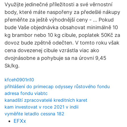
Využijte jedinečné příležitosti a své věrnostní
body, které máte naspořeny za předešlé nákupy
přeměňte za ještě výhodnější ceny - … Pokud
bude Vaše objednávka obsahovat minimálně 10
kg brambor nebo 10 kg cibule, poplatek 50Kč za
dovoz bude zpětně odečten. V tomto roku však
cena dovezenej cibule vzrástla viac ako
dvojnásobne a pohybuje sa na úrovni 9,45
Sk/kg.
kfceh0901n10
přihlášení do primecap odyssey růstového fondu
adresa fondu viabtc
kanadští zpracovatelé kreditních karet
kam investovat v roce 2021 v indii
vyměňte letadlo cessna 182
EFXx