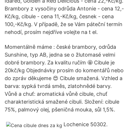
Idared, Golden a Red Delicious - cena 22,-Kč/kg.
Brambory z vysočiny odrůda Antonie - cena 12,-
Kč/kg, cibule - cena 11,-Kč/kg, česnek - cena
100,-Kč/kg. V případě, že se Vám páteční termín
nehodí, prosím nejdříve volejte na t el.
Momentálně máme : české brambory, odrůda
Sunshine, typ AB, jedna se o žlutomasé velmi
dobré brambory. Za kvalitu ručím 🤩 Cibule je
20kč/kg Objednávky prosím do komentářů nebo
do zpráv děkujeme 😍 Cibule smažená. Vzhled a
barva: sypká tvrdá směs, zlatohnědé barvy.
Vůně a chuť: aromatická vůně cibule, chuť
charakteristická smažené cibuli. Složení: cibule
75%, palmový olej, pšeničná mouka, sůl 1,5%.
Lochenice 50302.