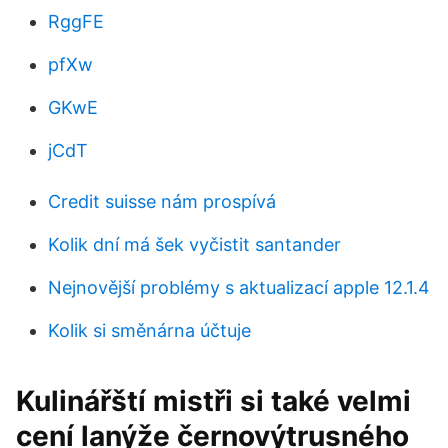
RggFE
pfXw
GKwE
jCdT
Credit suisse nám prospívá
Kolik dní má šek vyčistit santander
Nejnovější problémy s aktualizací apple 12.1.4
Kolik si směnárna účtuje
Kulinářští mistři si také velmi
cení lanýže černovýtrusného