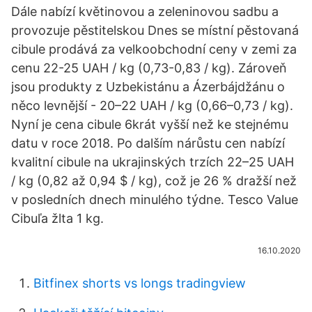
Dále nabízí květinovou a zeleninovou sadbu a
provozuje pěstitelskou Dnes se místní pěstovaná
cibule prodává za velkoobchodní ceny v zemi za
cenu 22-25 UAH / kg (0,73-0,83 / kg). Zároveň
jsou produkty z Uzbekistánu a Ázerbájdžánu o
něco levnější - 20–22 UAH / kg (0,66–0,73 / kg).
Nyní je cena cibule 6krát vyšší než ke stejnému
datu v roce 2018. Po dalším nárůstu cen nabízí
kvalitní cibule na ukrajinských trzích 22–25 UAH
/ kg (0,82 až 0,94 $ / kg), což je 26 % dražší než
v posledních dnech minulého týdne. Tesco Value
Cibuľa žlta 1 kg.
16.10.2020
Bitfinex shorts vs longs tradingview