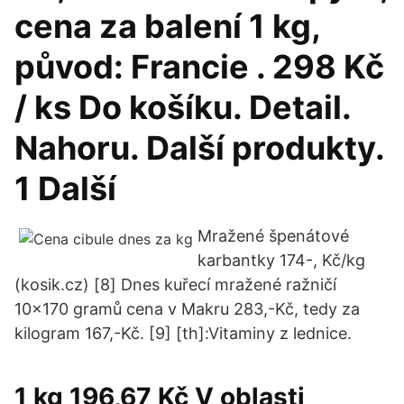
cena za balení 1 kg,
původ: Francie . 298 Kč
/ ks Do košíku. Detail.
Nahoru. Další produkty.
1 Další
Mražené špenátové
karbantky 174-, Kč/kg
(kosik.cz) [8] Dnes kuřecí mražené ražničí
10x170 gramů cena v Makru 283,-Kč, tedy za
kilogram 167,-Kč. [9] [th]:Vitaminy z lednice.
1 kg 196,67 Kč V oblasti