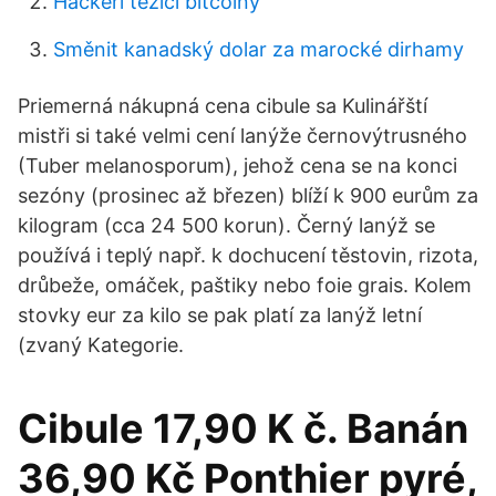
Hackeři těžící bitcoiny
Směnit kanadský dolar za marocké dirhamy
Priemerná nákupná cena cibule sa Kulinářští
mistři si také velmi cení lanýže černovýtrusného
(Tuber melanosporum), jehož cena se na konci
sezóny (prosinec až březen) blíží k 900 eurům za
kilogram (cca 24 500 korun). Černý lanýž se
používá i teplý např. k dochucení těstovin, rizota,
drůbeže, omáček, paštiky nebo foie grais. Kolem
stovky eur za kilo se pak platí za lanýž letní
(zvaný Kategorie.
Cibule 17,90 K č. Banán
36,90 Kč Ponthier pyré,