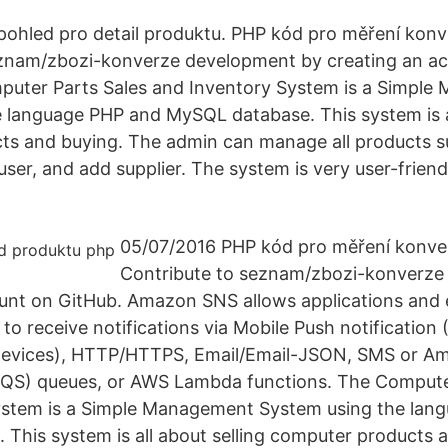
pohled pro detail produktu. PHP kód pro měření konve
eznam/zbozi-konverze development by creating an a
puter Parts Sales and Inventory System is a Simpl
 language PHP and MySQL database. This system is al
ts and buying. The admin can manage all products s
 user, and add supplier. The system is very user-frien
05/07/2016 PHP kód pro měření konver
Contribute to seznam/zbozi-konverze
unt on GitHub. Amazon SNS allows applications and
 to receive notifications via Mobile Push notification
 Devices), HTTP/HTTPS, Email/Email-JSON, SMS or A
SQS) queues, or AWS Lambda functions. The Compute
ystem is a Simple Management System using the lan
This system is all about selling computer products 