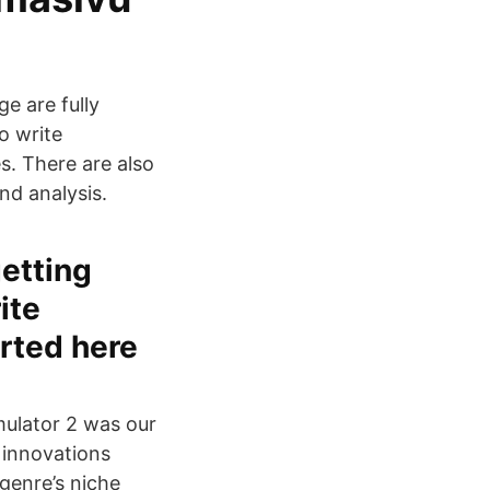
e are fully
o write
s. There are also
nd analysis.
etting
ite
rted here
ulator 2 was our
l innovations
genre’s niche