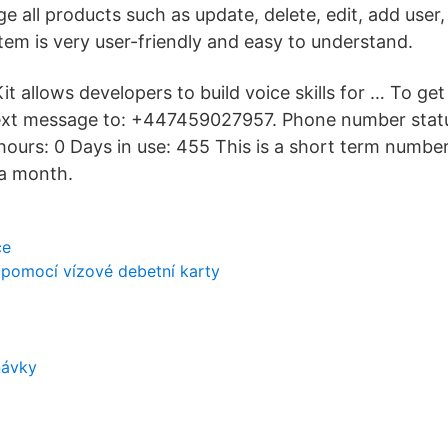
 all products such as update, delete, edit, add user
tem is very user-friendly and easy to understand.
Kit allows developers to build voice skills for … To g
ext message to: +447459027957. Phone number stat
 hours: 0 Days in use: 455 This is a short term numbe
n a month.
ce
 pomocí vízové ​​debetní karty
návky