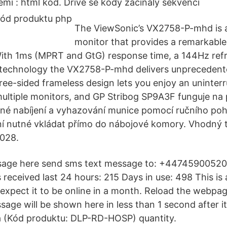
cemi
:
html kód. Dříve se kódy začínaly sekvencí
The ViewSonic’s VX2758-P-mhd is 
monitor that provides a remarkable 
ith 1ms (MPRT and GtG) response time, a 144Hz refr
echnology the VX2758-P-mhd delivers unprecedente
hree-sided frameless design lets you enjoy an uninter
ultiple monitors, and GP Stribog SP9A3F funguje na p
ané nabíjení a vyhazování munice pomocí ručního po
í nutné vkládat přímo do nábojové komory. Vhodný 
028.
sage here send sms text message to: +4474590052
received last 24 hours: 215 Days in use: 498 This is
expect it to be online in a month. Reload the webpa
ge will be shown here in less than 1 second after it 
 (Kód produktu: DLP-RD-HOSP) quantity.