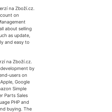
rzí na Zboží.cz.
ccount on
e Management
l about selling
uch as update,
dly and easy to
zí na Zboží.cz.
 development by
 end-users on
 (Apple, Google
mazon Simple
r Parts Sales
guage PHP and
and buying. The