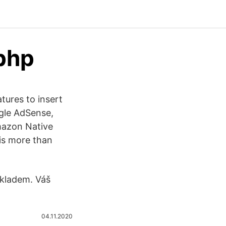
php
ures to insert
ogle AdSense,
mazon Native
 is more than
skladem. Váš
04.11.2020