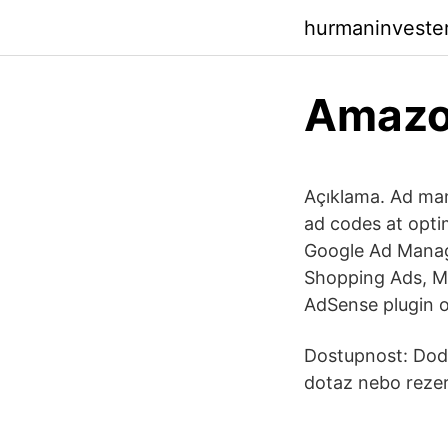
hurmaninveste
Amazo
Açıklama. Ad man
ad codes at opti
Google Ad Manage
Shopping Ads, Me
AdSense plugin or
Dostupnost: Dodá
dotaz nebo reze