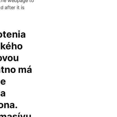
 the webpage to
after it is
otenia
ckého
čovou
átno má
je
la
ona.
 masívu