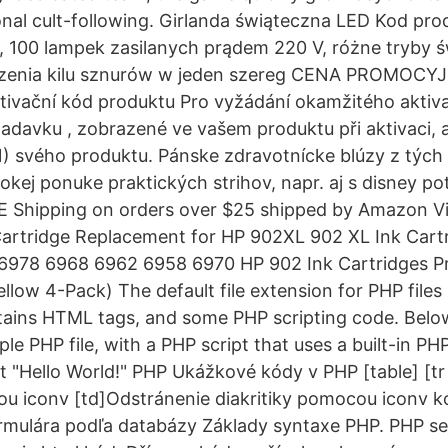
ional cult-following. Girlanda świąteczna LED Kod pro
 100 lampek zasilanych prądem 220 V, różne tryby ś
zenia kilu sznurów w jeden szereg CENA PROMOCYJN
tivační kód produktu Pro vyžádání okamžitého aktiv
žadavku , zobrazené ve vašem produktu při aktivaci, 
/N) svého produktu. Pánske zdravotnícke blúzy z tých 
rokej ponuke praktických strihov, napr. aj s disney po
E Shipping on orders over $25 shipped by Amazon V
artridge Replacement for HP 902XL 902 XL Ink Cartr
 6978 6968 6962 6958 6970 HP 902 Ink Cartridges Pr
low 4-Pack) The default file extension for PHP files 
ntains HTML tags, and some PHP scripting code. Belo
le PHP file, with a PHP script that uses a built-in PH
xt "Hello World!" PHP Ukážkové kódy v PHP [table] [t
ou iconv [td]Odstránenie diakritiky pomocou iconv kó
rmulára podľa databázy Základy syntaxe PHP. PHP s