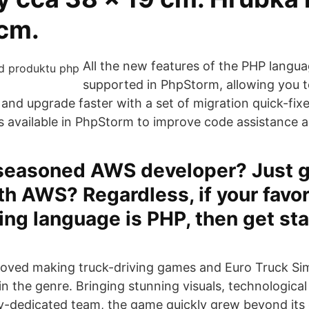
 cm.
All the new features of the PHP languag
supported in PhpStorm, allowing you t
and upgrade faster with a set of migration quick-fixe
s available in PhpStorm to improve code assistance a
 seasoned AWS developer? Just g
th AWS? Regardless, if your favor
g language is PHP, then get sta
oved making truck-driving games and Euro Truck Sim
 in the genre. Bringing stunning visuals, technologica
ly-dedicated team, the game quickly grew beyond its 