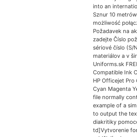
into an internat
Sznur 10 metrów,
możliwość połąc
Požadavek na ak
zadejte Číslo po
sériové číslo (S
materiálov a v ši
Uniforms.sk FRE
Compatible Ink C
HP Officejet Pro
Cyan Magenta Yel
file normally co
example of a simp
to output the te
diakritiky pomoc
td]Vytvorenie fo