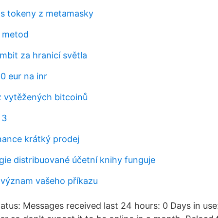
os tokeny z metamasky
 metod
bit za hranicí světla
0 eur na inr
z vytěžených bitcoinů
 3
ance krátký prodej
gie distribuované účetní knihy funguje
e význam vašeho příkazu
tus: Messages received last 24 hours: 0 Days in use: