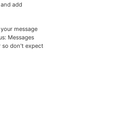
, and add
et your message
us: Messages
r so don't expect