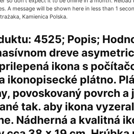
r so don't expect it to be online in a month. Reload
. A message will be shown here in less than 1 second 
Strażaka, Kamienica Polska.
duktu: 4525; Popis; Hodn
masívnom dreve asymetri
 prilepená ikona s počíta
a ikonopisecké plátno. Pl
ny, povoskovaný povrch a 
ané tak. aby ikona vyzera
ne. Nádherná a kvalitná ik
 cca 38 x 19 cm. Hrúbka