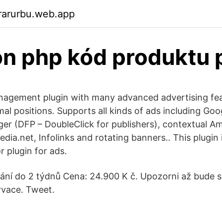
rarurbu.web.app
n php kód produktu 
agement plugin with many advanced advertising feat
mal positions. Supports all kinds of ads including Go
r (DFP – DoubleClick for publishers), contextual A
dia.net, Infolinks and rotating banners.. This plugin
 plugin for ads.
ní do 2 týdnů Cena: 24.900 K č. Upozorni až bude 
rvace. Tweet.