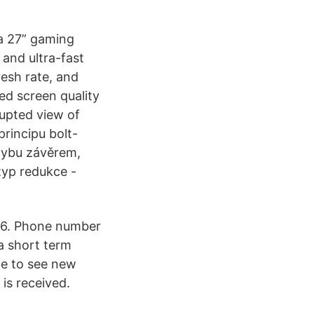
a 27” gaming
and ultra-fast
esh rate, and
d screen quality
rupted view of
rincipu bolt-
hybu závěrem,
typ redukce -
06. Phone number
 a short term
ge to see new
is received.