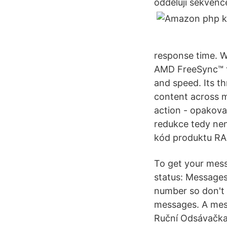
oddělují sekven
response time. W
AMD FreeSync™ t
and speed. Its t
content across m
action - opakov
redukce tedy nen
kód produktu RA
To get your mes
status: Messages 
number so don't 
messages. A messa
Ruční Odsávačka