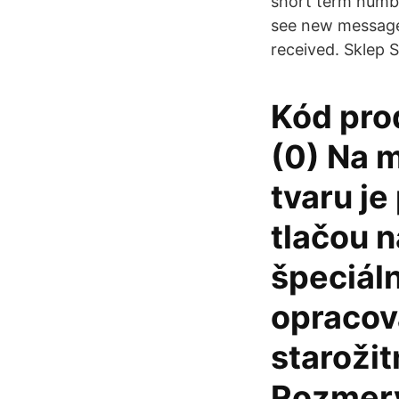
short term numbe
see new messages
received. Sklep 
Kód pro
(0) Na 
tvaru je
tlačou n
špeciál
opracov
starožit
Rozmery