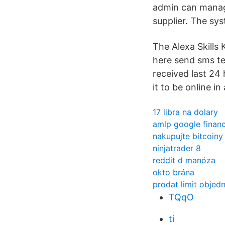
admin can manage
supplier. The sys
The Alexa Skills 
here send sms t
received last 24
it to be online i
17 libra na dolary
amlp google finan
nakupujte bitcoiny
ninjatrader 8
reddit d manóza
okto brána
prodat limit objed
TQqO
ti