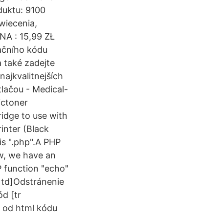
duktu: 9100
wiecenia,
A : 15,99 ZŁ
ačního kódu
a také zadejte
najkvalitnejších
tlačou - Medical-
ictoner
idge to use with
inter (Black
is ".php".A PHP
w, we have an
P function "echo"
r td]Odstránenie
d [tr
e od html kódu