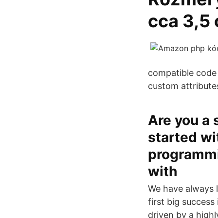
cca 3,5
compatible code 
custom attribute
Are you a
started wi
programmin
with
We have always l
first big success
driven by a high