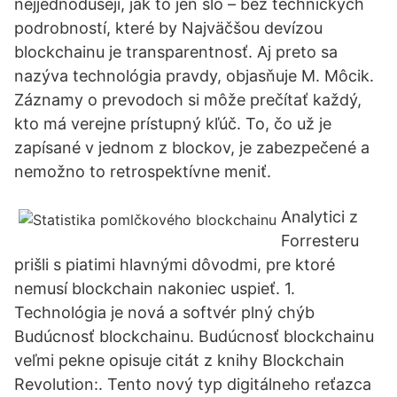
nejjednodušeji, jak to jen šlo – bez technických
podrobností, které by Najväčšou devízou
blockchainu je transparentnosť. Aj preto sa
nazýva technológia pravdy, objasňuje M. Môcik.
Záznamy o prevodoch si môže prečítať každý,
kto má verejne prístupný kľúč. To, čo už je
zapísané v jednom z blockov, je zabezpečené a
nemožno to retrospektívne meniť.
Analytici z
Forresteru
prišli s piatimi hlavnými dôvodmi, pre ktoré
nemusí blockchain nakoniec uspieť. 1.
Technológia je nová a softvér plný chýb
Budúcnosť blockchainu. Budúcnosť blockchainu
veľmi pekne opisuje citát z knihy Blockchain
Revolution:. Tento nový typ digitálneho reťazca