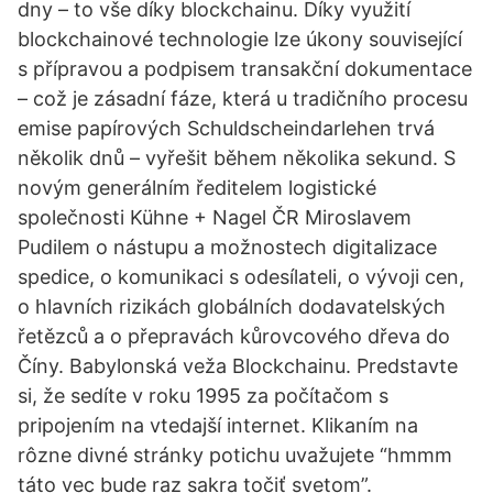
dny – to vše díky blockchainu. Díky využití
blockchainové technologie lze úkony související
s přípravou a podpisem transakční dokumentace
– což je zásadní fáze, která u tradičního procesu
emise papírových Schuldscheindarlehen trvá
několik dnů – vyřešit během několika sekund. S
novým generálním ředitelem logistické
společnosti Kühne + Nagel ČR Miroslavem
Pudilem o nástupu a možnostech digitalizace
spedice, o komunikaci s odesílateli, o vývoji cen,
o hlavních rizikách globálních dodavatelských
řetězců a o přepravách kůrovcového dřeva do
Číny. Babylonská veža Blockchainu. Predstavte
si, že sedíte v roku 1995 za počítačom s
pripojením na vtedajší internet. Klikaním na
rôzne divné stránky potichu uvažujete “hmmm
táto vec bude raz sakra točiť svetom”.