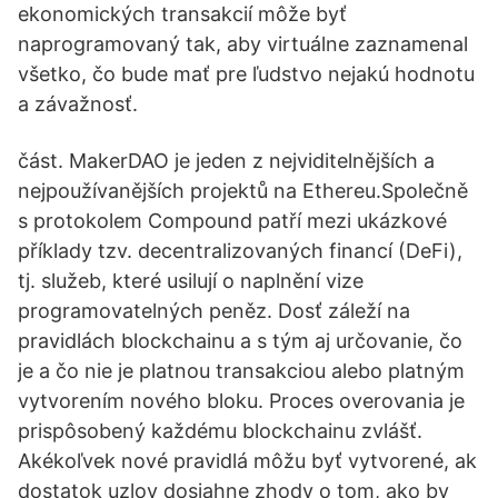
ekonomických transakcií môže byť
naprogramovaný tak, aby virtuálne zaznamenal
všetko, čo bude mať pre ľudstvo nejakú hodnotu
a závažnosť.
část. MakerDAO je jeden z nejviditelnějších a
nejpoužívanějších projektů na Ethereu.Společně
s protokolem Compound patří mezi ukázkové
příklady tzv. decentralizovaných financí (DeFi),
tj. služeb, které usilují o naplnění vize
programovatelných peněz. Dosť záleží na
pravidlách blockchainu a s tým aj určovanie, čo
je a čo nie je platnou transakciou alebo platným
vytvorením nového bloku. Proces overovania je
prispôsobený každému blockchainu zvlášť.
Akékoľvek nové pravidlá môžu byť vytvorené, ak
dostatok uzlov dosiahne zhody o tom, ako by