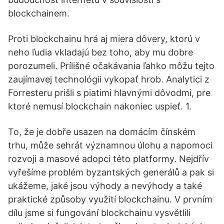
blockchainem.
Proti blockchainu hrá aj miera dôvery, ktorú v
neho ľudia vkladajú bez toho, aby mu dobre
porozumeli. Prílišné očakávania ľahko môžu tejto
zaujímavej technológii vykopať hrob. Analytici z
Forresteru prišli s piatimi hlavnými dôvodmi, pre
ktoré nemusí blockchain nakoniec uspieť. 1.
To, že je dobře usazen na domácím čínském
trhu, může sehrát významnou úlohu a napomoci
rozvoji a masové adopci této platformy. Nejdřív
vyřešíme problém byzantských generálů a pak si
ukážeme, jaké jsou výhody a nevýhody a také
praktické způsoby využití blockchainu. V prvním
dílu jsme si fungování blockchainu vysvětlili