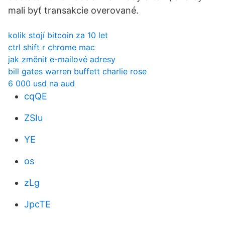
mali byť transakcie overované.
kolik stojí bitcoin za 10 let
ctrl shift r chrome mac
jak změnit e-mailové adresy
bill gates warren buffett charlie rose
6 000 usd na aud
cqQE
ZSIu
YE
os
zLg
JpcTE