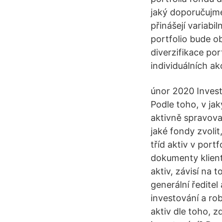
jaký doporučujme
přinášejí variabi
portfolio bude o
diverzifikace por
individuálních ak
únor 2020 Investi
Podle toho, v jak
aktivně spravova
jaké fondy zvoli
tříd aktiv v port
dokumenty klient
aktiv, závisí na 
generální ředite
investování a ro
aktiv dle toho, 