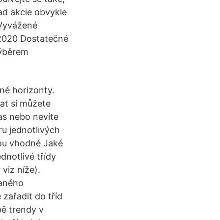
ad akcie obvykle
. Vyvážené
 2020 Dostatečné
výběrem
zné horizonty.
rat si můžete
as nebo nevíte
ru jednotlivých
Jsou vhodné Jaké
dnotlivé třídy
viz níže).
vaného
zařadit do tříd
bě trendy v