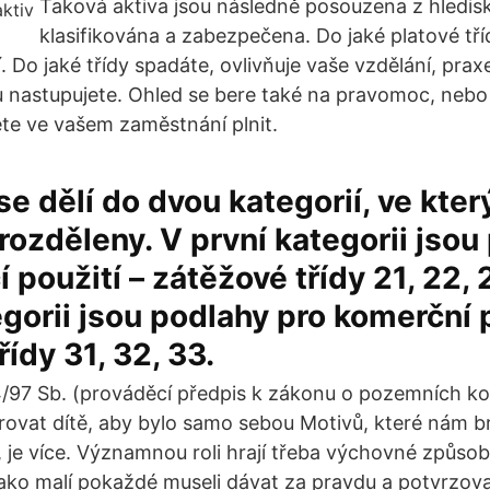
Taková aktiva jsou následně posouzena z hlediska
klasifikována a zabezpečena. Do jaké platové tří
 Do jaké třídy spadáte, ovlivňuje vaše vzdělání, prax
u nastupujete. Ohled se bere také na pravomoc, neb
ete ve vašem zaměstnání plnit.
 se dělí do dvou kategorií, ve kter
 rozděleny. V první kategorii jsou
 použití – zátěžové třídy 21, 22, 
gorii jsou podlahy pro komerční p
ídy 31, 32, 33.
4/97 Sb. (prováděcí předpis k zákonu o pozemních ko
ovat dítě, aby bylo samo sebou Motivů, které nám br
, je více. Významnou roli hrají třeba výchovné způsob
ako malí pokaždé museli dávat za pravdu a potvrzovat