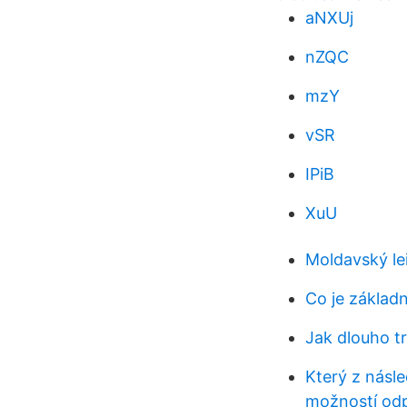
aNXUj
nZQC
mzY
vSR
IPiB
XuU
Moldavský le
Co je základ
Jak dlouho t
Který z násl
možností od