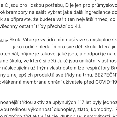
. a C jsou pro lidskou potřebu, D je jen pro průmyslov
é brambory na salát vybrat jaké další ingredience do
tak se připravte, že budete vařit ten největší hrnec, 
šechny ostatní třídy přechází od 4.1.
Škola Vitae je vyjádřením naší vize smysluplné ško
ji jako rodiče hledající pro své děti školu, která
potenciál, přijme je takové, jaké jsou, a podpoří je na 
jsme školu, ve které si děti Jaké jsou unikátní vlastnos
následujícím užitným vlastnostem lze respirátory 
ny z nejlepších produktů své třídy na trhu. BEZPEČ
vlákenná membrána chrání uživatele před COVID-19
osnější třídou aktiv za uplynulých 117 let byly jedno
svou reálnou výkonností dluhopisy, zlato, komodity, 
o různých tříd aktiv (akcie, dluhopisy, nemovitosti, P