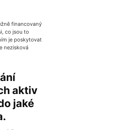
běžně financovaný
, co jsou to
áním je poskytovat
je nezisková
ání
ch aktiv
do jaké
a.