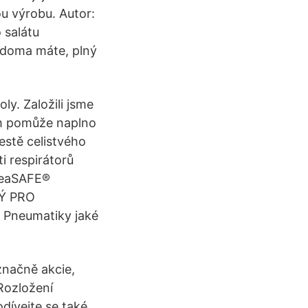
ou výrobu. Autor:
 salátu
co doma máte, plný
ly. Založili jsme
 jim pomůže naplno
cestě celistvého
ti respirátorů
BreaSAFE®
NÝ PRO
 Pneumatiky jaké
značně akcie,
Rozložení
odívejte se také,