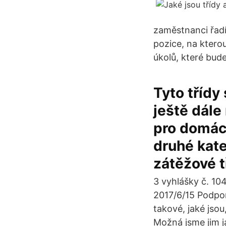
zaměstnanci řadí.
pozice, na ktero
úkolů, které bud
Tyto třídy
ještě dále
pro domácí
druhé kate
zátěžové tř
3 vyhlášky č. 10
2017/6/15 Podpor
takové, jaké jsou
Možná jsme jim j