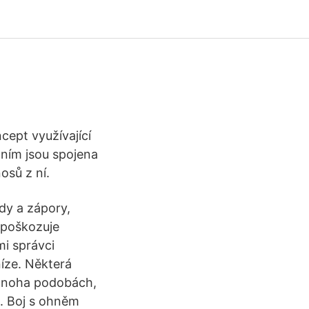
ncept využívající
ním jsou spojena
osů z ní.
dy a zápory,
epoškozuje
mi správci
íze. Některá
v mnoha podobách,
t. Boj s ohněm