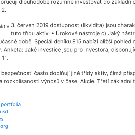
oručuji dlouhodobě rozumně investovat do základních
 2.
3. červen 2019 dostupnost (likvidita) jsou charak
tuto třídu aktiv. • Úrokové nástroje c) Jaký nást
časné době Speciál deníku E15 nabízí bližší pohled na
v. Anketa: Jaké investice jsou pro investora, disponuj
11.
 bezpečnosti často doplňují jiné třídy aktiv, čímž přisp
a rozkolísanosti výnosů v čase. Akcie. Třetí základní t
 portfolia
 usd
es
 org