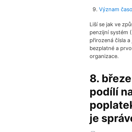
Význam časov
Liší se jak ve z
penzijní systém (
přirozená čísla a
bezplatné a prvo
organizace.
8. břez
podílí n
poplatek
je sprá