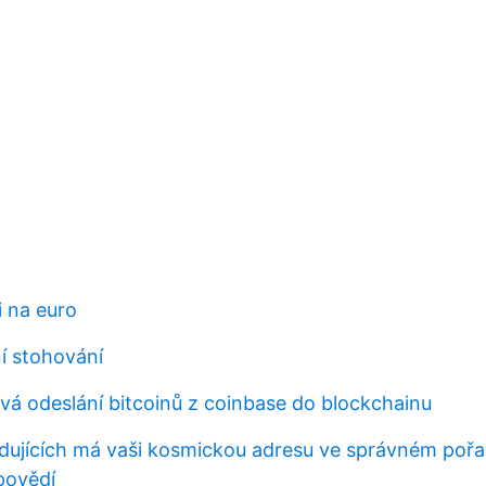
i na euro
ní stohování
rvá odeslání bitcoinů z coinbase do blockchainu
edujících má vaši kosmickou adresu ve správném pořa
povědí