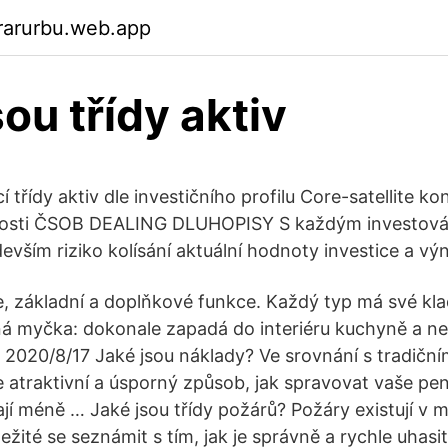
rarurbu.web.app
ou třídy aktiv
 třídy aktiv dle investičního profilu Core-satellite ko
ežitosti ČSOB DEALING DLUHOPISY S každým investová
edevším riziko kolísání aktuální hodnoty investice a výn
e, základní a doplňkové funkce. Každý typ má své kla
á myčka: dokonale zapadá do interiéru kuchyně a n
; 2020/8/17 Jaké jsou náklady? Ve srovnání s tradiční
 atraktivní a úsporný způsob, jak spravovat vaše pen
ají méně … Jaké jsou třídy požárů? Požáry existují 
ležité se seznámit s tím, jak je správně a rychle uhasi