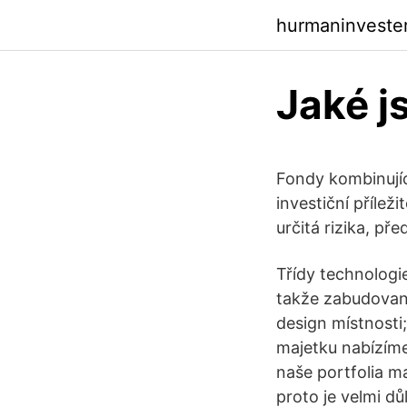
hurmaninveste
Jaké js
Fondy kombinující
investiční příl
určitá rizika, př
Třídy technologi
takže zabudovan
design místnosti
majetku nabízíme
naše portfolia m
proto je velmi dů