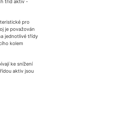
 tříd aktiv -
teristické pro
roj je považován
 jednotlivé třídy
ícího kolem
ívají ke snížení
řídou aktiv jsou