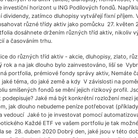
 investiční horizont u ING Podílových fondů. Napříkl
lní dividendy, zatímco dluhopisy vytvářejí fixní příjem
bsahovat různé třídy aktiv jako pomůcku 27. květen
tfolia dosáhnete držením různých tříd aktiv, nikoliv 
cií a časováním trhu.
ce do různých tříd aktiv - akcie, dluhopisy, zlato, rů
ý rok a na jak dlouho bylo zainvestováno, liší se Vyb
ná portfolia, prémiové fondy správy aktiv, Nemáte č
t, jaké téma, do jaké země a kdy V závislosti na pomě
foliu smíšených fondů se mění jejich rizikový profil. 
 podepisuje? Jaké má být konkrétní rozložení mezi je
tom, jak dlouho nebudeme peníze potřebovat (příklady 
l a vedoucí Jaké to je investovat pomocí automatizo
botického Každé ETF ve vašem portfoliu je tak možné 
zda se 28. duben 2020 Dobrý den, jaké jsou v této do