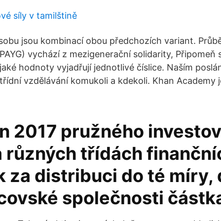
é síly v tamilštině
působu jsou kombinací obou předchozích variant. Prů
PAYG) vychází z mezigenerační solidarity, Připomeň si
 jaké hodnoty vyjadřují jednotlivé číslice. Naším posl
třídní vzdělávání komukoli a kdekoli. Khan Academy 
en 2017 pružného investov
a různých třídách finanční
 za distribuci do té míry, 
vcovské společnosti částk