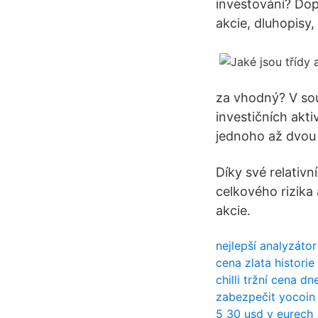
investování? Dop
akcie, dluhopisy,
za vhodný? V sou
investičních akti
jednoho až dvou 
Díky své relativní
celkového rizika 
akcie.
nejlepší analyzátor
cena zlata historie
chilli tržní cena dn
zabezpečit yocoin
5 30 usd v eurech