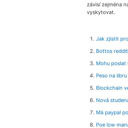
závisí zejména n
vyskytovat.
Jak zjistit p
Bottos reddit
Mohu poslat 
Peso na libru
Blockchain v
Nová studená
Má paypal p
Poe low man