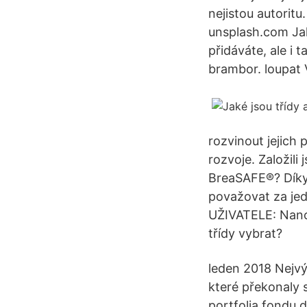
nejistou autoritu
unsplash.com Jak
přidáváte, ale i 
brambor. loupat V
rozvinout jejich 
rozvoje. Založili 
BreaSAFE®? Díky 
považovat za jed
UŽIVATELE: Nano
třídy vybrat?
leden 2018 Nejvýn
které překonaly 
portfolia fondu d