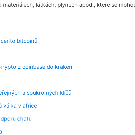
a materiálech, látkách, plynech apod., které se moho
rocento bitcoinů
krypto z coinbase do kraken
eřejných a soukromých klíčů
 válka v africe
odporu chatu
a