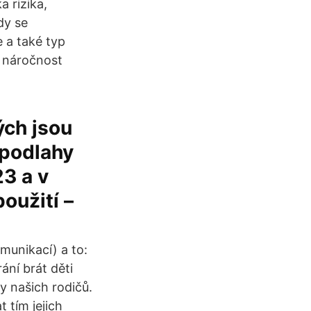
 rizika,
dy se
e a také typ
o náročnost
ých jsou
 podlahy
23 a v
oužití –
munikací) a to:
ání brát děti
y našich rodičů.
 tím jejich