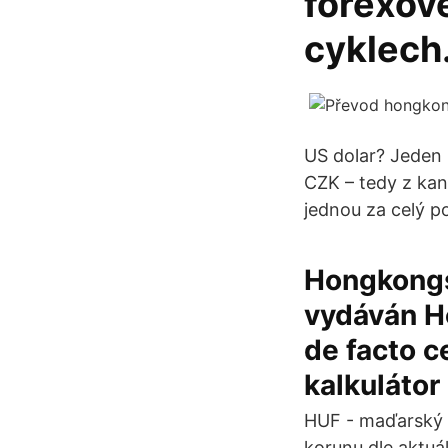
forexové
cyklech
US dolar? Jeden
CZK – tedy z kan
jednou za celý po
Hongkongsk
vydáván H
de facto c
kalkulátor
HUF - maďarský 
korunu dle aktuá