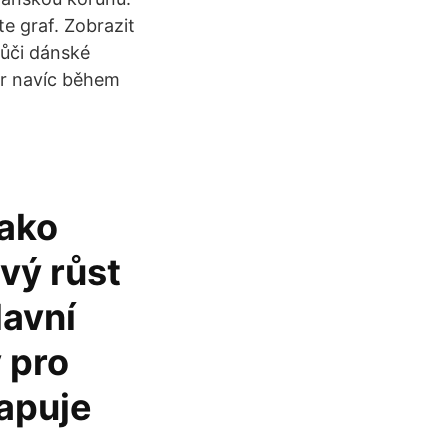
e graf. Zobrazit
vůči dánské
ar navíc během
jako
vý růst
lavní
 pro
mapuje