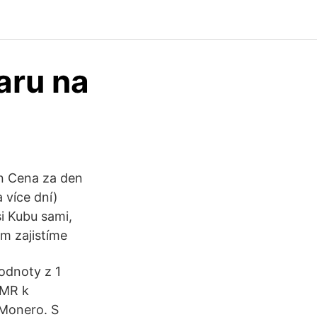
aru na
en Cena za den
 více dní)
i Kubu sami,
ám zajistíme
odnoty z 1
XMR k
 Monero. S