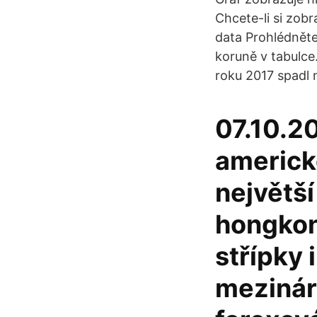
Chcete-li si zob
data Prohlédněte
koruně v tabulc
roku 2017 spadl 
07.10.2
americk
největší
hongkon
střípky 
mezináro