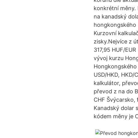
konkrétní měny.
na kanadský dola
hongkongského d
Kurzovní kalkula
zisky.Nejvíce z ú
317,95 HUF/EUR a
vývoj kurzu Hong
Hongkongského d
USD/HKD, HKD/CZK
kalkulátor, převo
převod z na do B
CHF Švýcarsko, 
Kanadský dolar s
kódem měny je CA