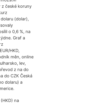
 z české koruny
kurz
olaru (dolar),
isovaly
ílil o 0,6 %, na
týdne. Graf a
rz
(EUR/HKD,
odník měn, online
ulharsko, lev,
 převod z na do
 na do CZK Česká
ho dolaru) a
merice.
 (HKD) na