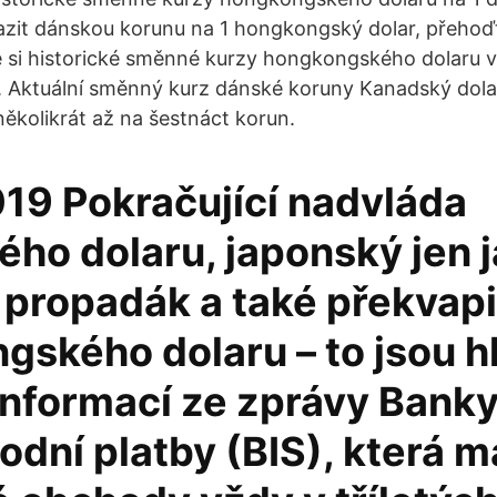
razit dánskou korunu na 1 hongkongský dolar, přehoďt
 si historické směnné kurzy hongkongského dolaru 
e. Aktuální směnný kurz dánské koruny Kanadský dol
několikrát až na šestnáct korun.
019 Pokračující nadvláda
ého dolaru, japonský jen 
 propadák a také překvapi
gského dolaru – to jsou h
informací ze zprávy Banky
dní platby (BIS), která 