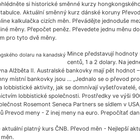
ohlédněte si historické směnné kurzy hongkongského
tabulce. Aktuální směnný kurz dánské koruny Převod
line kalkulačka cizích měn. Převádějte jednoduše mez
 jiné měny. Přepočet peněz. Převedete jednu měnu do
m pro tyto dvě měny.
Mince představují hodnoty 5
centů, 1 a 2 dolary. Na jedn
na Alžběta II. Australské bankovky mají pět hodnot – 
hny místní bankovky jsou … „Jednalo se o převod pro
lobbistické aktivity, jak se domnívají vyšetřovatelé
ictvím lobbistické společnosti. Prostředky ve výši 90
lečnost Rosemont Seneca Partners se sídlem v USA, 
ů Prevod meny - Z inej meny na euro. Prepočítať da
 aktuální platný kurs ČNB. Převod měn - Nejlepší akt
h měn.