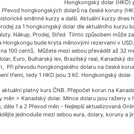
Hongkongský dolar (HKD) 
. Převod hongkongských dolarů na české koruny (HK
istorické směnné kurzy a další. Aktuální kurzy dne
prodej za 1 hongkongský dolar dle aktuálního kurzu 
aluty. Nákup, Prodej, Střed Tímto způsobem může zar
a Hongkongu bude kryta měnovými rezervami v USD
n na 100 centů, Můžete mezi sebou převádět až 32 m
olar, Euro, Bulharský lev, Brazilský real, Kanadský do
an, Při převodu hongkongského dolaru na české kor
ní třemi, tedy 1 HKD jsou 3 Kč. Hongkongský dolar.
 aktuální platný kurs ČNB. Přepočet korun na Kanads
y měn > Kanadský dolar. Mince dolaru jsou raženy v 
, dále 1 a 2 Převod měn - Nejlepší aktualizovaná Onli
ádějte jednoduše mezi sebou eura, dolary, koruny a j