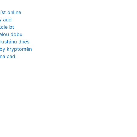
íst online
y aud
kcie bt
celou dobu
ákistánu dnes
žby kryptoměn
 na cad