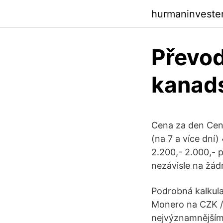
hurmaninveste
Převod
kanad
Cena za den Cena
(na 7 a více dní
2.200,- 2.000,- 
nezávisle na žádn
Podrobná kalkul
Monero na CZK / 
nejvýznamnějším 