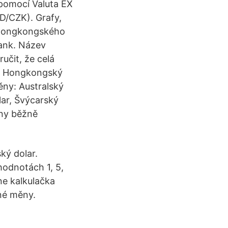
pomocí Valuta EX
D/CZK). Grafy,
s hongkongského
bank. Název
učit, že celá
. Hongkongský
ěny: Australský
lar, Švýcarský
uny běžně
ký dolar.
hodnotách 1, 5,
ne kalkulačka
iné měny.