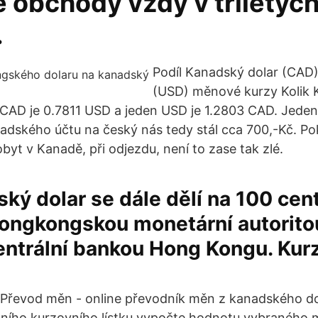
 obchody vždy v tříletýc
.
Podíl Kanadský dolar (CAD)
(USD) měnové kurzy Kolik K
 CAD je 0.7811 USD a jeden USD je 1.2803 CAD. Jede
adského účtu na český nás tedy stál cca 700,-Kč. Po
byt v Kanadě, při odjezdu, není to zase tak zlé.
ý dolar se dále dělí na 100 cent
ongkongskou monetární autoritou,
entrální bankou Hong Kongu. Kur
Převod měn - online převodník měn z kanadského do
lního kurzovního lístku vypočte hodnotu vybraného 