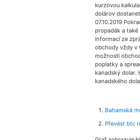
kurzovou kalkula
dolárov dostane
07.10.2019 Pokra
propadák a také 
informací ze zpr
obchody vždy v t
možnosti obchodo
poplatky a sprea
kanadský dolar. 
kanadského dolar
Bahamská mě
Převést btc 
Graf zobrazuje 