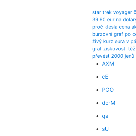
star trek voyager č
39,90 eur na dolar
proč klesla cena a
burzovní graf po 
živý kurz eura v p
graf ziskovosti tě
převést 2000 jenů
AXM
cE
POO
dcrM
qa
sU