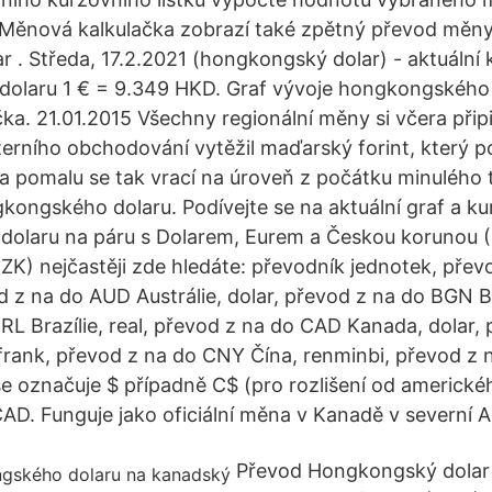
 Měnová kalkulačka zobrazí také zpětný převod měny
r . Středa, 17.2.2021 (hongkongský dolar) - aktuální 
olaru 1 € = 9.349 HKD. Graf vývoje hongkongského d
čka. 21.01.2015 Všechny regionální měny si včera přip
terního obchodování vytěžil maďarský forint, který pos
 pomalu se tak vrací na úroveň z počátku minulého 
kongského dolaru. Podívejte se na aktuální graf a ku
olaru na páru s Dolarem, Eurem a Českou korunou 
) nejčastěji zde hledáte: převodník jednotek, přev
d z na do AUD Austrálie, dolar, převod z na do BGN B
RL Brazílie, real, převod z na do CAD Kanada, dolar,
frank, převod z na do CNY Čína, renminbi, převod z
e označuje $ případně C$ (pro rozlišení od americké
D. Funguje jako oficiální měna v Kanadě v severní A
Převod Hongkongský dolar