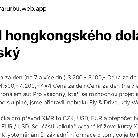
rarurbu.web.app
 hongkongského dol
ský
 za den (na 7 a více dní) 3.200,- 3.100,- Cena za d
) 4.500,- 4.200,- 4x4 Cena za den Cena za den (na 7 a
pronájem aut Pro všechny, kteří se rozhodnou projet s
é skupině, jsme připravili nabídku Fly & Drive, kdy V
ačka pro převod XMR to CZK, USD, EUR a přepočet h
EUR / USD. Součástí kalkulačky také křížové kurzy 
kryptoměnám či základní informace o tom, co je to