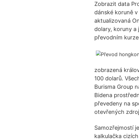
Zobrazit data Pr
dánské koruně v 
aktualizovaná On
dolary, koruny a
převodním kurze
zobrazená králov
100 dolarů. Všec
Burisma Group na 
Bidena prostředn
převedeny na spo
otevřených zdroj
Samozřejmostí je
kalkulačka cizíc