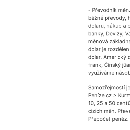
- Převodník měn
běžné převody, h
dolaru, nákup a 
banky, Devizy, V
měnová základn
dolar je rozděle
dolar, Americký d
frank, Čínský jü
využíváme násobe
Samozřejmostí je
Peníze.cz > Kurz
10, 25 a 50 centů
cizích měn. Přev
Přepočet peněz.