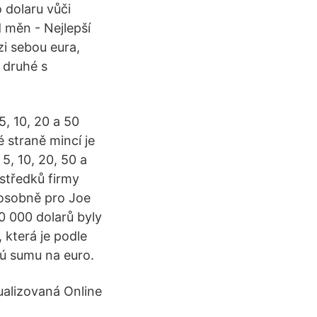
 dolaru vůči
 měn - Nejlepší
i sebou eura,
 druhé s
, 10, 20 a 50
é straně mincí je
5, 10, 20, 50 a
středků firmy
, osobně pro Joe
0 000 dolarů byly
která je podle
nú sumu na euro.
ualizovaná Online