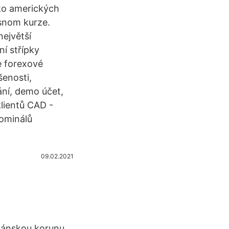
ľko amerických
snom kurze.
největší
í střípky
e forexové
šenosti,
ání, demo účet,
klientů CAD -
nominálů
09.02.2021
dánskou korunu.