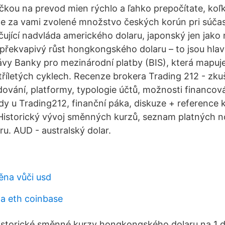
čkou na prevod mien rýchlo a ľahko prepočítate, ko
te za vami zvolené množstvo českých korún pri súča
čující nadvláda amerického dolaru, japonský jen jako 
překvapivý růst hongkongského dolaru – to jsou hlavn
ávy Banky pro mezinárodní platby (BIS), která mapuj
říletých cyklech. Recenze brokera Trading 212 - zku
vání, platformy, typologie účtů, možnosti financov
dy u Trading212, finanční páka, diskuze + reference 
Historický vývoj směnných kurzů, seznam platných 
u. AUD - australský dolar.
na vůči usd
na eth coinbase
historické směnné kurzy hongkongského dolaru na 1 