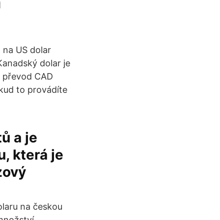
h
 na US dolar
anadský dolar je
n převod CAD
kud to provádíte
ů a je
 která je
zový
laru na českou
množství